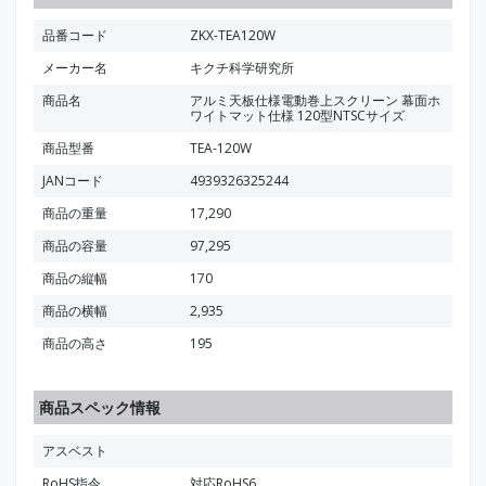
品番コード
ZKX-TEA120W
メーカー名
キクチ科学研究所
商品名
アルミ天板仕様電動巻上スクリーン 幕面ホ
ワイトマット仕様 120型NTSCサイズ
商品型番
TEA-120W
JANコード
4939326325244
商品の重量
17,290
商品の容量
97,295
商品の縦幅
170
商品の横幅
2,935
商品の高さ
195
商品スペック情報
アスベスト
RoHS指令
対応RoHS6