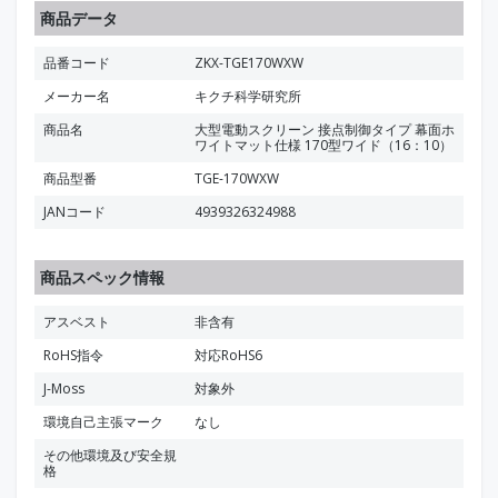
商品データ
品番コード
ZKX-TGE170WXW
メーカー名
キクチ科学研究所
商品名
大型電動スクリーン 接点制御タイプ 幕面ホ
ワイトマット仕様 170型ワイド（16：10）
商品型番
TGE-170WXW
JANコード
4939326324988
商品スペック情報
アスベスト
非含有
RoHS指令
対応RoHS6
J-Moss
対象外
環境自己主張マーク
なし
その他環境及び安全規
格