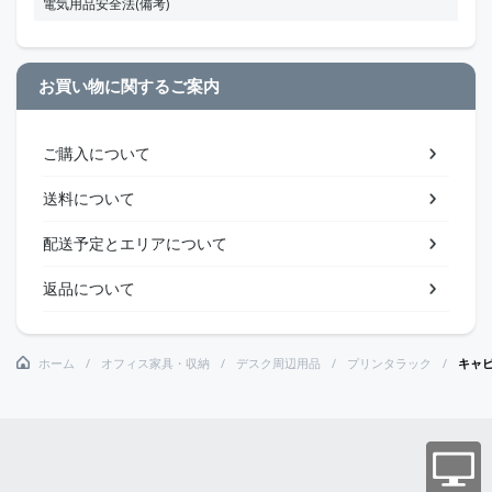
電気用品安全法(備考)
お買い物に関するご案内
ご購入について
送料について
配送予定とエリアについて
返品について
ホーム
オフィス家具・収納
デスク周辺用品
プリンタラック
キャ