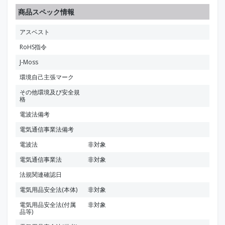
商品スペック情報
アスベスト
RoHS指令
J-Moss
環境自己主張マーク
その他環境及び安全規
格
電波法備考
電気通信事業法備考
電波法
非対象
電気通信事業法
非対象
法規関連確認日
電気用品安全法(本体)
非対象
電気用品安全法(付属
非対象
品等)