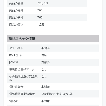
商品の容量
723,733
商品の縦幅
760
商品の横幅
760
商品の高さ
1,253
商品スペック情報
アスベスト
非含有
RoHS指令
対応
J-Moss
対象外
環境自己主張マーク
なし
その他環境及び安全規
なし
格
電波法備考
非対象
電気通信事業法備考
公衆回線に接続しない為
電波法
非対象