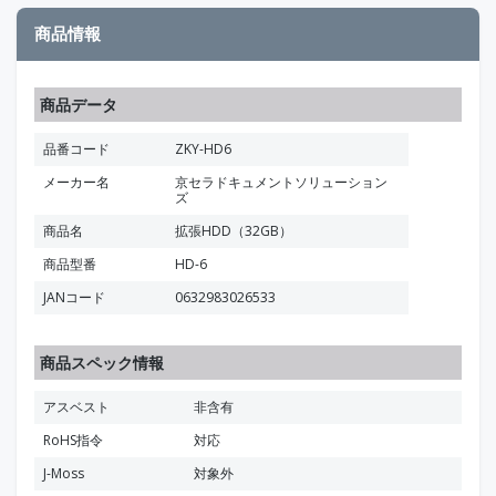
商品情報
商品データ
品番コード
ZKY-HD6
メーカー名
京セラドキュメントソリューション
ズ
商品名
拡張HDD（32GB）
商品型番
HD-6
JANコード
0632983026533
商品スペック情報
アスベスト
非含有
RoHS指令
対応
J-Moss
対象外