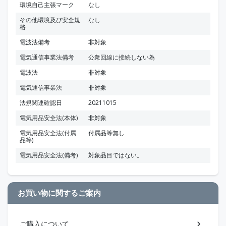
環境自己主張マーク
なし
その他環境及び安全規
なし
格
電波法備考
非対象
電気通信事業法備考
公衆回線に接続しない為
電波法
非対象
電気通信事業法
非対象
法規関連確認日
20211015
電気用品安全法(本体)
非対象
電気用品安全法(付属
付属品等無し
品等)
電気用品安全法(備考)
対象品目ではない。
お買い物に関するご案内
ご購入について