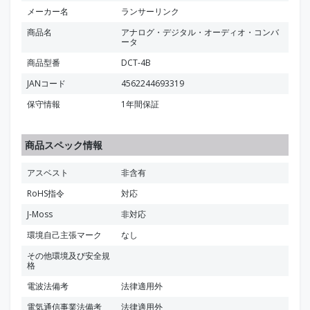
メーカー名
ランサーリンク
商品名
アナログ・デジタル・オーディオ・コンバ
ータ
商品型番
DCT-4B
JANコード
4562244693319
保守情報
1年間保証
商品スペック情報
アスベスト
非含有
RoHS指令
対応
J-Moss
非対応
環境自己主張マーク
なし
その他環境及び安全規
格
電波法備考
法律適用外
電気通信事業法備考
法律適用外