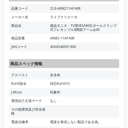
品番コード
ZL9-ARM211AP40R
メーカー名
ライブクリエータ
商品名
液晶モニタ・TV用VESA対応ポールクランプ
式フレキシブル6関節アームφ40
商品型番
ARM2-11AP40R
JANコード
4560348931900
商品スペック情報
アスベスト
非含有
RoHS指令
対応RoHS10
J-Moss
対象外
環境自己主張マーク
なし
その他環境及び安全規
格
電波法備考
電波を発信しない製品である為。