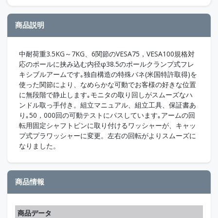
商品説明
中耐荷重3.5KG～7KG、6関節のVESA75，VESA100規格対
応のポールに挟み込む内径φ38.5のポールクランプ式フレ
キシブルアームです｡独自構造の特殊バネ(米国特許取得)を
使った関節により、なめらかな可動でお客様の好きな位置
に無段階で静止します｡モニタの取り回しがスムーズなハ
ンドル取っ手付き。組立マニュアル、組立工具、保証書あ
り｡50，000回の可動テストにパスしています｡アームの回
転用固定シャフトピンに取り付けるワッシャーが、キャッ
プ式プラワッシャーに変更。左右の回転がよりスムーズに
なりました。
商品情報
商品データ