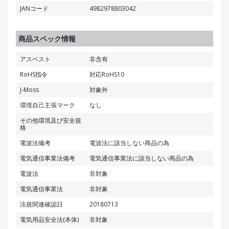
JANコード
4982978803042
商品スペック情報
アスベスト
非含有
RoHS指令
対応RoHS10
J-Moss
対象外
環境自己主張マーク
なし
その他環境及び安全規
格
電波法備考
電波法に該当しない商品の為
電気通信事業法備考
電気通信事業法に該当しない商品の為
電波法
非対象
電気通信事業法
非対象
法規関連確認日
20180713
電気用品安全法(本体)
非対象