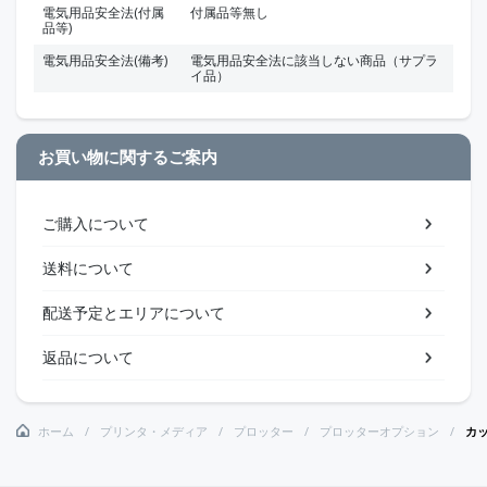
電気用品安全法(付属
付属品等無し
品等)
電気用品安全法(備考)
電気用品安全法に該当しない商品（サプラ
イ品）
お買い物に関するご案内
ご購入について
送料について
配送予定とエリアについて
返品について
ホーム
プリンタ・メディア
プロッター
プロッターオプション
カ