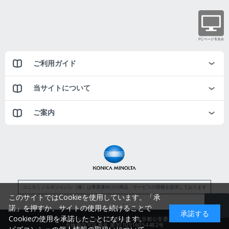
ご利用ガイド
当サイトについて
ご案内
コニカミノルタジャパン（株）は事業者向けの商品・サービスの情報を提供しております
このサイトではCookieを使用しています。「承
諾」を押すか、サイトの使用を続けることで
承諾する
Cookieの使用を承諾したことになります。
コニカミノルタジャパン株式会社／東京都公安委員会
古物商許可証番号 第3010916054482号