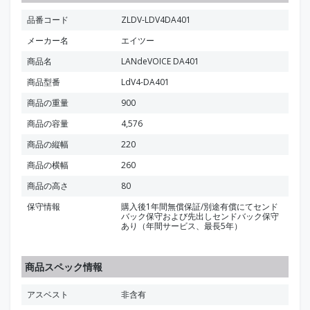
品番コード
ZLDV-LDV4DA401
メーカー名
エイツー
商品名
LANdeVOICE DA401
商品型番
LdV4-DA401
商品の重量
900
商品の容量
4,576
商品の縦幅
220
商品の横幅
260
商品の高さ
80
保守情報
購入後1年間無償保証/別途有償にてセンド
バック保守および先出しセンドバック保守
あり（年間サービス、最長5年）
商品スペック情報
アスベスト
非含有