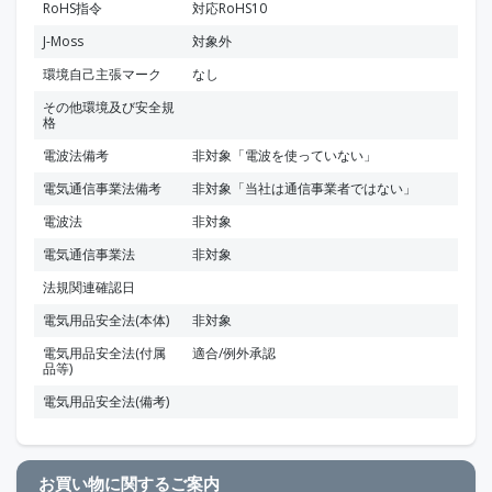
RoHS指令
対応RoHS10
J-Moss
対象外
環境自己主張マーク
なし
その他環境及び安全規
格
電波法備考
非対象「電波を使っていない」
電気通信事業法備考
非対象「当社は通信事業者ではない」
電波法
非対象
電気通信事業法
非対象
法規関連確認日
電気用品安全法(本体)
非対象
電気用品安全法(付属
適合/例外承認
品等)
電気用品安全法(備考)
お買い物に関するご案内