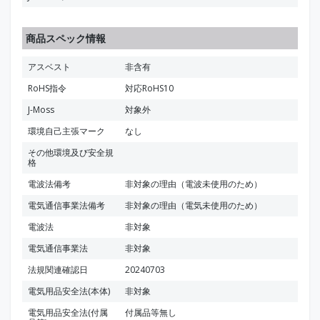
商品スペック情報
アスベスト
非含有
RoHS指令
対応RoHS10
J-Moss
対象外
環境自己主張マーク
なし
その他環境及び安全規
格
電波法備考
非対象の理由（電波未使用のため）
電気通信事業法備考
非対象の理由（電気未使用のため）
電波法
非対象
電気通信事業法
非対象
法規関連確認日
20240703
電気用品安全法(本体)
非対象
電気用品安全法(付属
付属品等無し