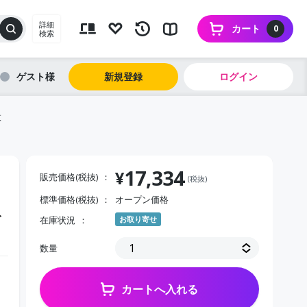
詳細
カート
0
検索
ゲスト
新規登録
ログイン
枚
17,334
¥
販売価格(税抜)
(税抜)
標準価格(税抜)
オープン価格
ト
在庫状況
お取り寄せ
数量
カートへ入れる