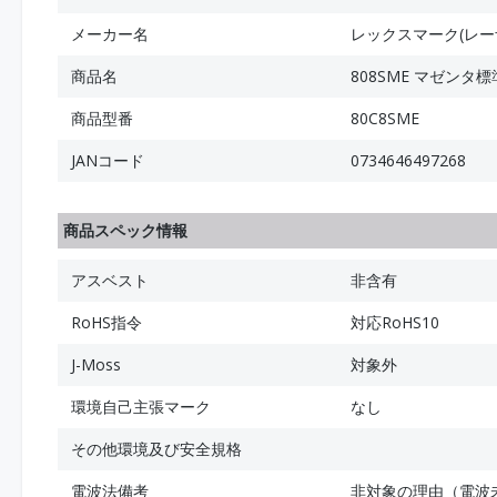
メーカー名
レックスマーク(レー
商品名
808SME マゼンタ
商品型番
80C8SME
JANコード
0734646497268
商品スペック情報
アスベスト
非含有
RoHS指令
対応RoHS10
J-Moss
対象外
環境自己主張マーク
なし
その他環境及び安全規格
電波法備考
非対象の理由（電波