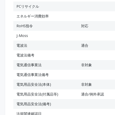
PCリサイクル
エネルギー消費効率
RoHS指令
対応
J-Moss
電波法
適合
電波法備考
電気通信事業法
非対象
電気通信事業法備考
電気用品安全法(本体)
非対象
電気用品安全法(付属品等)
適合/例外承認
電気用品安全法(備考)
法規関連確認日