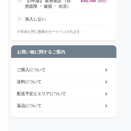
【5年版】 延長保証 （自
¥
30,700
（税別）
然故障 ・ 破損 ・ 水没）
加入しない
※本体と同じ数量がカートインされます
お買い物に関するご案内
ご購入について
送料について
配送予定とエリアについて
返品について