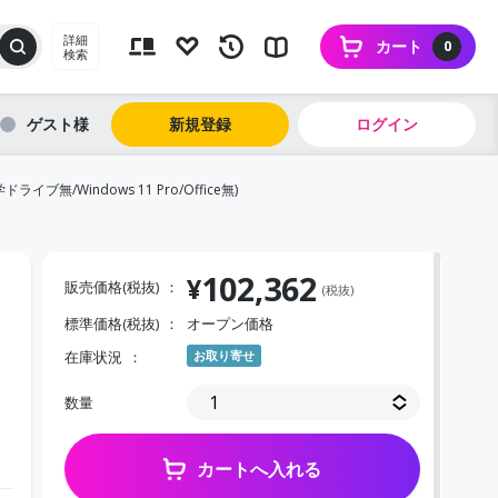
詳細
カート
0
検索
ゲスト
新規登録
ログイン
ライブ無/Windows 11 Pro/Office無)
102,362
¥
販売価格(税抜)
(税抜)
標準価格(税抜)
オープン価格
在庫状況
お取り寄せ
数量
カートへ入れる