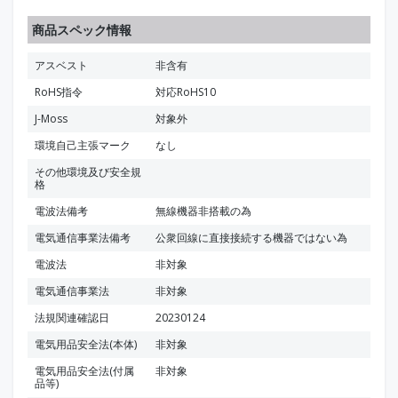
商品スペック情報
アスベスト
非含有
RoHS指令
対応RoHS10
J-Moss
対象外
環境自己主張マーク
なし
その他環境及び安全規
格
電波法備考
無線機器非搭載の為
電気通信事業法備考
公衆回線に直接接続する機器ではない為
電波法
非対象
電気通信事業法
非対象
法規関連確認日
20230124
電気用品安全法(本体)
非対象
電気用品安全法(付属
非対象
品等)