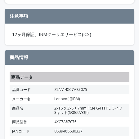
注意事項
12ヶ月保証、IBMクーリエサービス(ICS)
商品情報
商品データ
品番コード
ZLNV-4XC7A87075
メーカー名
Lenovo(旧IBM)
商品名
2x16 & 3x8 + 7mm PCIe G4 FHFL ライザー
3キット(SR860V3用)
商品型番
4XC7A87075
JANコード
0889488680337