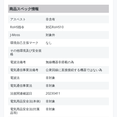
商品スペック情報
アスベスト
非含有
RoHS指令
対応RoHS10
J-Moss
対象外
環境自己主張マーク
なし
その他環境及び安全規
格
電波法備考
無線機器非搭載の為
電気通信事業法備考
公衆回線に直接接続する機器ではない為
電波法
非対象
電気通信事業法
非対象
法規関連確認日
20230411
電気用品安全法(本体)
非対象
電気用品安全法(付属
非対象
品等)