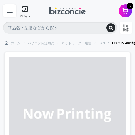
0
ログイン
詳細
検索
ホーム
パソコン関連用品
ネットワーク・通信
SAN
DB730S 48P