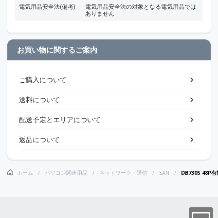
電気用品安全法(備考)
電気用品安全法の対象となる電気用品では
ありません
お買い物に関するご案内
ご購入について
送料について
配送予定とエリアについて
返品について
ホーム
パソコン関連用品
ネットワーク・通信
SAN
DB730S 48P