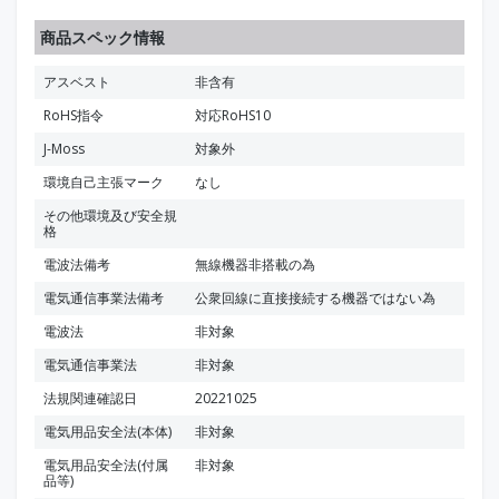
商品スペック情報
アスベスト
非含有
RoHS指令
対応RoHS10
J-Moss
対象外
環境自己主張マーク
なし
その他環境及び安全規
格
電波法備考
無線機器非搭載の為
電気通信事業法備考
公衆回線に直接接続する機器ではない為
電波法
非対象
電気通信事業法
非対象
法規関連確認日
20221025
電気用品安全法(本体)
非対象
電気用品安全法(付属
非対象
品等)