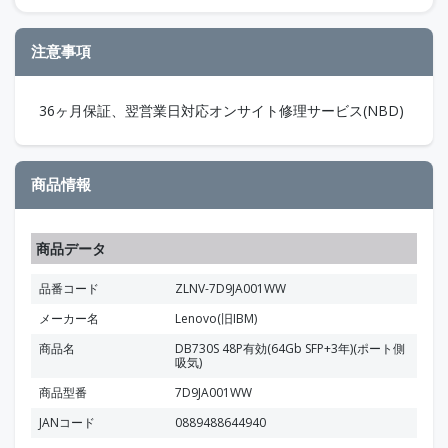
注意事項
36ヶ月保証、翌営業日対応オンサイト修理サービス(NBD)
商品情報
商品データ
品番コード
ZLNV-7D9JA001WW
メーカー名
Lenovo(旧IBM)
商品名
DB730S 48P有効(64Gb SFP+3年)(ポート側
吸気)
商品型番
7D9JA001WW
JANコード
0889488644940