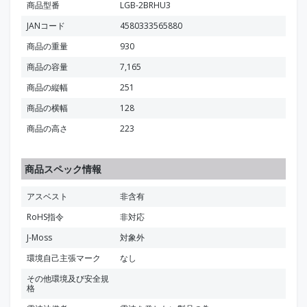
商品型番
LGB-2BRHU3
JANコード
4580333565880
商品の重量
930
商品の容量
7,165
商品の縦幅
251
商品の横幅
128
商品の高さ
223
商品スペック情報
アスベスト
非含有
RoHS指令
非対応
J-Moss
対象外
環境自己主張マーク
なし
その他環境及び安全規
格