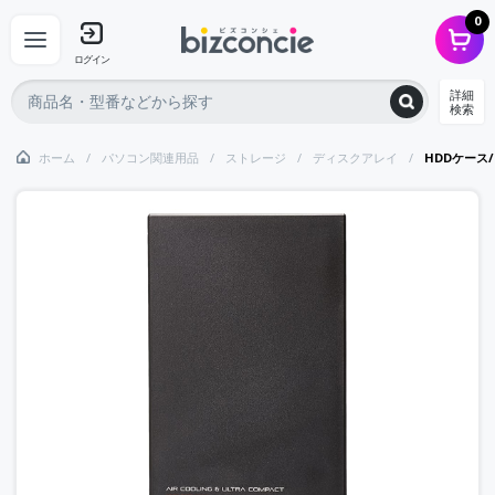
0
ログイン
詳細
検索
ホーム
パソコン関連用品
ストレージ
ディスクアレイ
HDDケース/