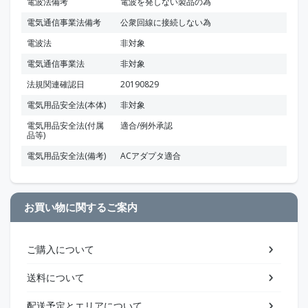
電波法備考
電波を発しない製品の為
電気通信事業法備考
公衆回線に接続しない為
電波法
非対象
電気通信事業法
非対象
法規関連確認日
20190829
電気用品安全法(本体)
非対象
電気用品安全法(付属
適合/例外承認
品等)
電気用品安全法(備考)
ACアダプタ適合
お買い物に関するご案内
ご購入について
送料について
配送予定とエリアについて