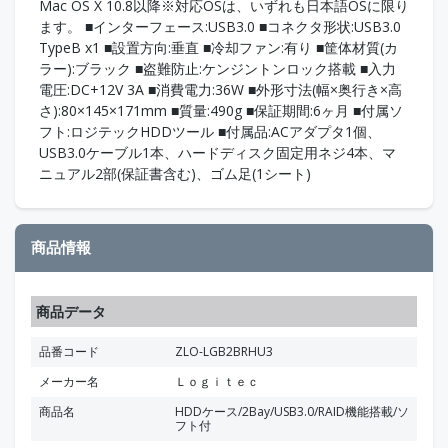
Mac OS X 10.8以降※対応OSは、いずれも日本語OSに限り
ます。 ■インターフェース:USB3.0 ■コネクタ形状:USB3.0
TypeB x1 ■設置方向:垂直 ■冷却ファン:有り ■筐体材質(カ
ラー):ブラック ■盗難防止:ケンジントンロック搭載 ■入力
電圧:DC+12V 3A ■消費電力:36W ■外形寸法(幅×奥行き×高
さ):80×145×171mm ■質量:490g ■保証期間:6ヶ月 ■付属ソ
フト:ロジテックHDDツール ■付属品:ACアダプタ1個、
USB3.0ケーブル1本、ハードディスク固定用ネジ4本、マ
ニュアル2部(保証書含む)、ゴム足(1シート)
商品情報
商品データ
品番コード
ZLO-LGB2BRHU3
メーカー名
Ｌｏｇｉｔｅｃ
商品名
HDDケース/2Bay/USB3.0/RAID機能搭載/ソ
フト付