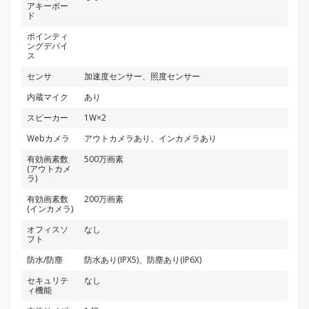
アキーボー
ド
ポインティ
ングデバイ
ス
センサ
加速度センサー、照度センサー
内蔵マイク
あり
スピーカー
1W×2
Webカメラ
アウトカメラあり、インカメラあり
有効画素数
500万画素
(アウトカメ
ラ)
有効画素数
200万画素
(インカメラ)
オフィスソ
なし
フト
防水/防塵
防水あり(IPX5)、防塵あり(IP6X)
セキュリテ
なし
ィ機能