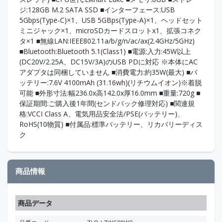
ジ:128GB M.2 SATA SSD ■インターフェース:USB
5Gbps(Type-C)×1、USB 5GBps(Type-A)×1、ヘッドセット
ミニジャック×1、microSDカードスロットx1、拡張コネク
タ×1 ■無線LAN:IEEE802.11a/b/g/n/ac/ax(2.4GHz/5GHz)
■Bluetooth:Bluetooth 5.1(Class1) ■電源:入力:45W以上
(DC20V/2.25A、DC15V/3A)のUSB PDに対応 ※本体にAC
アダプタは同梱していません ■消費電力:約35W(最大) ■バ
ッテリー:7.6V 4100mAh (31.16wh)(リチウムイオン)※着脱
可能 ■外形寸法:幅236.0x高142.0x厚16.0mm ■重量:720g ■
保証期間:ご購入後1年間(センドバック修理対応) ■関連規
格:VCCI Class A、電気用品安全法/PSE(バッテリー)、
RoHS(10物質) ■付属品:標準バッテリー、リカバリーディス
ク
商品情報
商品データ