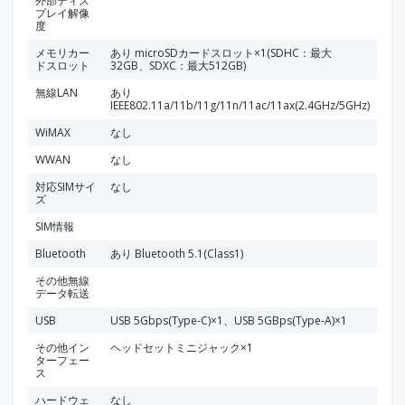
外部ディス
プレイ解像
度
メモリカー
あり microSDカードスロット×1(SDHC：最大
ドスロット
32GB、SDXC：最大512GB)
無線LAN
あり
IEEE802.11a/11b/11g/11n/11ac/11ax(2.4GHz/5GHz)
WiMAX
なし
WWAN
なし
対応SIMサイ
なし
ズ
SIM情報
Bluetooth
あり Bluetooth 5.1(Class1)
その他無線
データ転送
USB
USB 5Gbps(Type-C)×1、USB 5GBps(Type-A)×1
その他イン
ヘッドセットミニジャック×1
ターフェー
ス
ハードウェ
なし