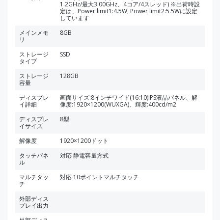
1.2GHz/最大3.00GHz、4コア/4スレッド) ※出荷時設
定は、Power limit1:4.5W, Power limit2:5.5Wに設定
しています
メインメモ
8GB
リ
ストレージ
SSD
タイプ
ストレージ
128GB
容量
ディスプレ
画面サイズ:8インチワイド(16:10)IPS液晶パネル、解
イ詳細
像度:1920×1200(WUXGA)、輝度:400cd/m2
ディスプレ
8型
イサイズ
解像度
1920×1200ドット
タッチパネ
対応 静電容量方式
ル
マルチタッ
対応 10ポイントマルチタッチ
チ
外部ディス
プレイ出力