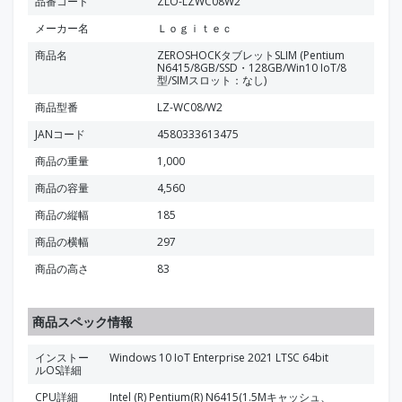
品番コード
ZLO-LZWC08W2
メーカー名
Ｌｏｇｉｔｅｃ
商品名
ZEROSHOCKタブレットSLIM (Pentium
N6415/8GB/SSD・128GB/Win10 IoT/8
型/SIMスロット：なし)
商品型番
LZ-WC08/W2
JANコード
4580333613475
商品の重量
1,000
商品の容量
4,560
商品の縦幅
185
商品の横幅
297
商品の高さ
83
商品スペック情報
インストー
Windows 10 IoT Enterprise 2021 LTSC 64bit
ルOS詳細
CPU詳細
Intel (R) Pentium(R) N6415(1.5Mキャッシュ、