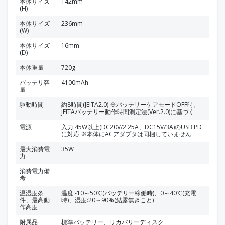
本体サイズ
142mm
(H)
本体サイズ
236mm
(W)
本体サイズ
16mm
(D)
本体重量
720g
バッテリ容
4100mAh
量
駆動時間
約8時間(JEITA2.0) ※バッテリーケアモードOFF時。
JEITAバッテリー動作時間測定法(Ver.2.0)に基づく
電源
入力:45W以上(DC20V/2.25A、DC15V/3A)のUSB PD
に対応 ※本体にACアダプタは同梱していません
最大消費電
35W
力
消費電力備
考
温湿度条
温度:-10～50℃(バッテリー稼働時)、0～40℃(充電
件、最高動
時)、湿度:20～90%(結露無きこと)
作高度
附属品
標準バッテリー、リカバリーディスク