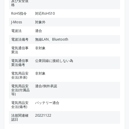
及び安全規
格
RoHS指令
対応RoHS10
J-Moss
対象外
電波法
適合
電波法備考
無線LAN、Bluetooth
電気通信事
非対象
業法
電気通信事
公衆回線に接続しない為
業法備考
電気用品安
非対象
全法(本体)
電気用品安
適合/例外承認
全法(付属品
等)
電気用品安
バッテリー適合
全法(備考)
法規関連確
20221122
認日