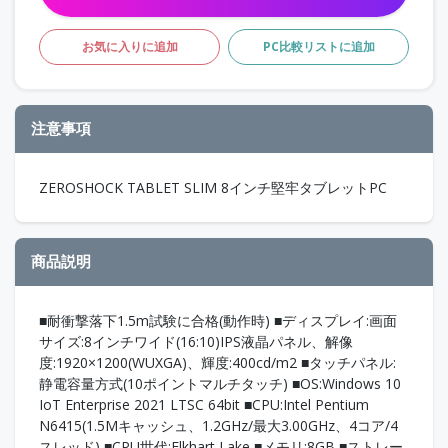
お気に入りに追加
PC比較リストに追加
注意事項
ZEROSHOCK TABLET SLIM 8インチ堅牢タブレットPC
商品説明
■耐衝撃落下1.5m試験に合格(動作時) ■ディスプレイ:画面
サイズ:8インチワイド(16:10)IPS液晶パネル、解像
度:1920×1200(WUXGA)、輝度:400cd/m2 ■タッチパネル:
静電容量方式(10ポイントマルチタッチ) ■OS:Windows 10
IoT Enterprise 2021 LTSC 64bit ■CPU:Intel Pentium
N6415(1.5Mキャッシュ、1.2GHz/最大3.00GHz、4コア/4
スレッド) ■CPU世代:Elkhart Lake ■メモリ:8GB ■ストレー