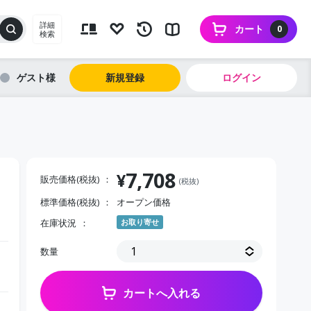
詳細
カート
0
検索
ゲスト
新規登録
ログイン
7,708
¥
販売価格(税抜)
(税抜)
標準価格(税抜)
オープン価格
在庫状況
お取り寄せ
数量
カートへ入れる