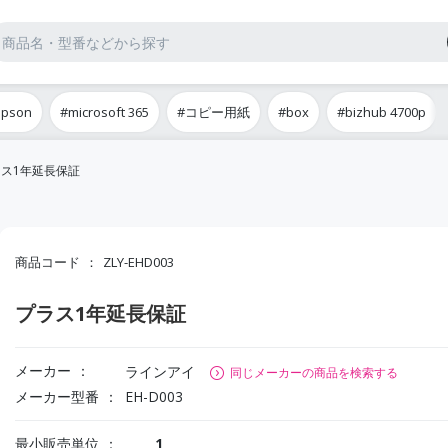
epson
#microsoft 365
#コピー用紙
#box
#bizhub 4700p
ス1年延長保証
商品コード
ZLY-EHD003
プラス1年延長保証
メーカー
ラインアイ
同じメーカーの商品を検索する
メーカー型番
EH-D003
最小販売単位
1