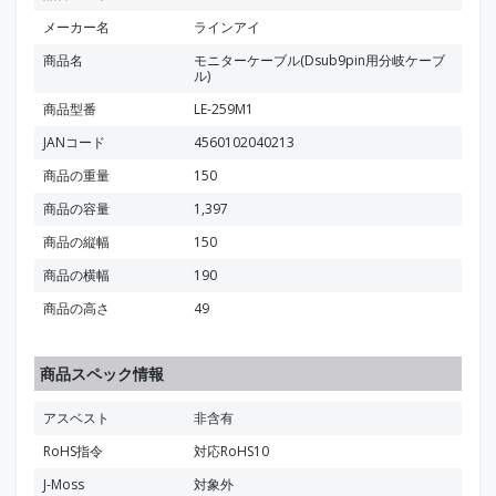
メーカー名
ラインアイ
商品名
モニターケーブル(Dsub9pin用分岐ケーブ
ル)
商品型番
LE-259M1
JANコード
4560102040213
商品の重量
150
商品の容量
1,397
商品の縦幅
150
商品の横幅
190
商品の高さ
49
商品スペック情報
アスベスト
非含有
RoHS指令
対応RoHS10
J-Moss
対象外