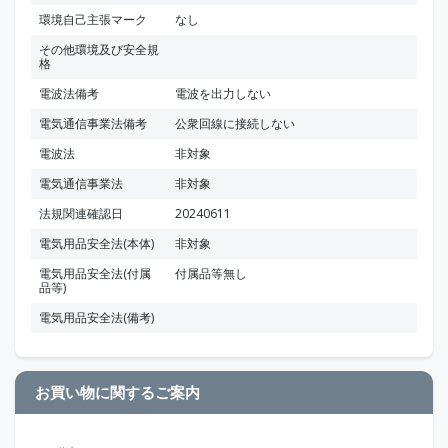
環境自己主張マーク
なし
その他環境及び安全規
格
電波法備考
電波を出力しない
電気通信事業法備考
公衆回線に接続しない
電波法
非対象
電気通信事業法
非対象
法規関連確認日
20240611
電気用品安全法(本体)
非対象
電気用品安全法(付属
付属品等無し
品等)
電気用品安全法(備考)
お買い物に関するご案内