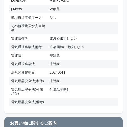
RoHS指令
対応RoHS10
J-Moss
対象外
環境自己主張マーク
なし
その他環境及び安全規
格
電波法備考
電波を出力しない
電気通信事業法備考
公衆回線に接続しない
電波法
非対象
電気通信事業法
非対象
法規関連確認日
20240611
電気用品安全法(本体)
非対象
電気用品安全法(付属
付属品等無し
品等)
電気用品安全法(備考)
お買い物に関するご案内