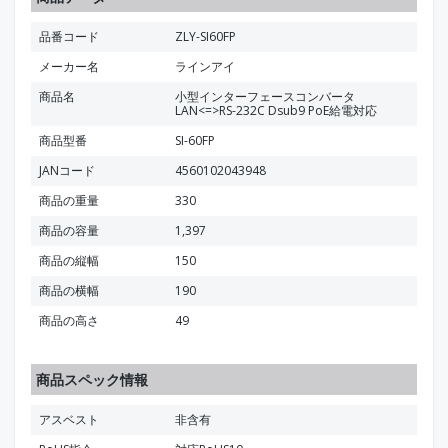
品番コード
ZLY-SI60FP
メーカー名
ラインアイ
商品名
小型インターフェースコンバータ
LAN<=>RS-232C Dsub9 PoE給電対応
商品型番
SI-60FP
JANコード
4560102043948
商品の重量
330
商品の容量
1,397
商品の縦幅
150
商品の横幅
190
商品の高さ
49
商品スペック情報
アスベスト
非含有