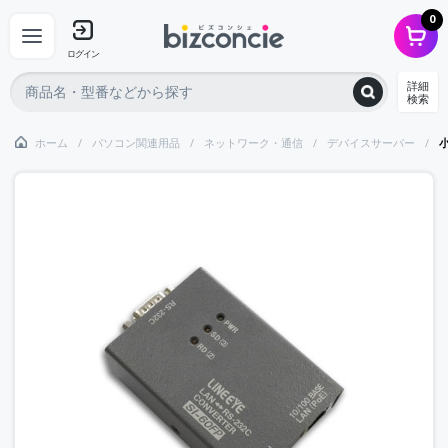
0
ログイン
詳細
検索
ホーム
パソコン関連用品
ネットワーク・通信
デバイスサーバー
小