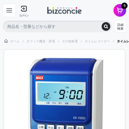
0
ログイン
詳細
検索
ホーム
オフィス機器・家電
その他家電
タイムレコーダー
タイムレ