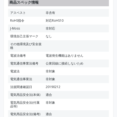
商品スペック情報
アスベスト
非含有
RoHS指令
対応RoHS10
J-Moss
非対応
環境自己主張マーク
なし
その他環境及び安全規
格
電波法備考
電波発生機能はありません
電気通信事業法備考
公衆回線に接続しないため
電波法
非対象
電気通信事業法
非対象
法規関連確認日
20190212
電気用品安全法(本体)
適合
電気用品安全法(付属
非対象
品等)
電気用品安全法(備考)
適合