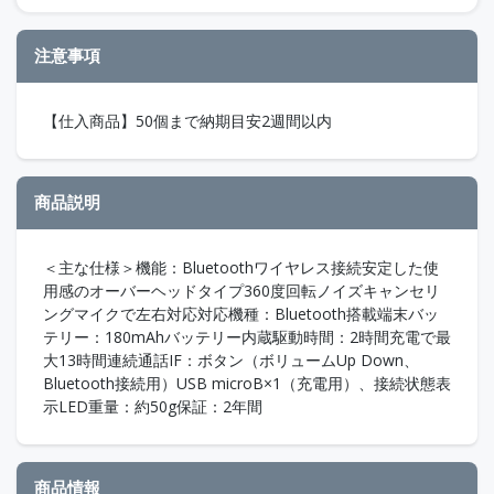
注意事項
【仕入商品】50個まで納期目安2週間以内
商品説明
＜主な仕様＞機能：Bluetoothワイヤレス接続安定した使
用感のオーバーヘッドタイプ360度回転ノイズキャンセリ
ングマイクで左右対応対応機種：Bluetooth搭載端末バッ
テリー：180mAhバッテリー内蔵駆動時間：2時間充電で最
大13時間連続通話IF：ボタン（ボリュームUp Down、
Bluetooth接続用）USB microB×1（充電用）、接続状態表
示LED重量：約50g保証：2年間
商品情報