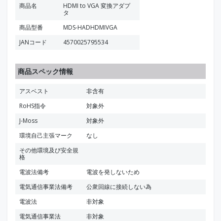
商品名
HDMI to VGA 変換アダプ
タ
商品型番
MDS-HADHDMIVGA
JANコード
4570025795534
商品スペック情報
アスベスト
非含有
RoHS指令
対象外
J-Moss
対象外
環境自己主張マーク
なし
その他環境及び安全規
格
電波法備考
電波を発しないため
電気通信事業法備考
公衆回線に接続しない為
電波法
非対象
電気通信事業法
非対象