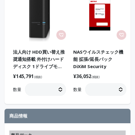
法人向け HDD買い替え推
NASウイルスチェック機
奨通知搭載 外付けハード
能 拡張/延長パック
ディスク 1ドライブモデ
DiXiM Security
ル 16TB
¥
145,791
¥
36,052
(税抜)
(税抜)
数量
数量
商品情報