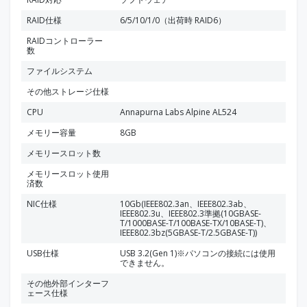
RAID仕様
6/5/10/1/0（出荷時 RAID6）
RAIDコントローラー
数
ファイルシステム
その他ストレージ仕様
CPU
Annapurna Labs Alpine AL524
メモリー容量
8GB
メモリースロット数
メモリースロット使用
済数
NIC仕様
10Gb(IEEE802.3an、IEEE802.3ab、
IEEE802.3u、IEEE802.3準拠(10GBASE-
T/1000BASE-T/100BASE-TX/10BASE-T)、
IEEE802.3bz(5GBASE-T/2.5GBASE-T))
USB仕様
USB 3.2(Gen 1)※パソコンの接続には使用
できません。
その他外部インターフ
ェース仕様