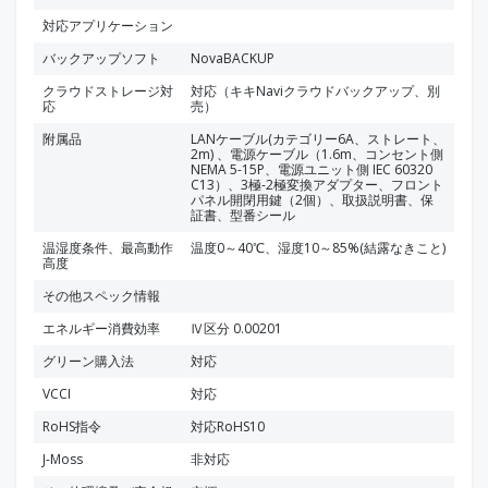
対応アプリケーション
バックアップソフト
NovaBACKUP
クラウドストレージ対
対応（キキNaviクラウドバックアップ、別
応
売）
附属品
LANケーブル(カテゴリー6A、ストレート、
2m) 、電源ケーブル（1.6m、コンセント側
NEMA 5-15P、電源ユニット側 IEC 60320
C13）、3極-2極変換アダプター、フロント
パネル開閉用鍵（2個）、取扱説明書、保
証書、型番シール
温湿度条件、最高動作
温度0～40℃、湿度10～85%(結露なきこと)
高度
その他スペック情報
エネルギー消費効率
Ⅳ区分 0.00201
グリーン購入法
対応
VCCI
対応
RoHS指令
対応RoHS10
J-Moss
非対応