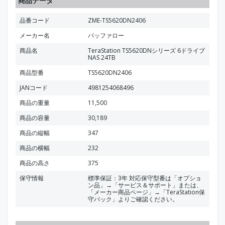
商品データ
品番コード
ZME-TS5620DN2406
メーカー名
バッファロー
商品名
TeraStation TS5620DNシリーズ 6ドライブ
NAS 24TB
商品型番
TS5620DN2406
JANコード
4981254068496
商品の重量
11,500
商品の容量
30,189
商品の縦幅
347
商品の横幅
232
商品の高さ
375
保守情報
標準保証：3年 対応保守型番は「オプショ
ン品」→「サービス＆サポート」または、
「メーカー商品ページ」→「TeraStation保
守パック」よりご確認ください。