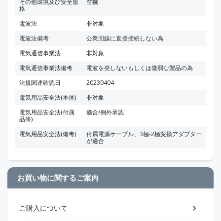
その他環境及び安全規
空欄
格
電波法
非対象
電波法備考
公衆回線に直接接続しない為
電気通信事業法
非対象
電気通信事業法備考
電波を発しないもしくは微弱な製品の為
法規関連確認日
20230404
電気用品安全法(本体)
非対象
電気用品安全法(付属
適合/例外承認
品等)
電気用品安全法(備考)
付属電源ケーブル、3極-2極変換アダプター
が適合
お買い物に関するご案内
ご購入について