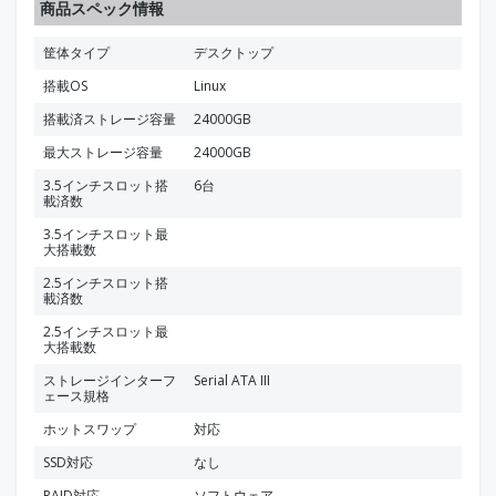
商品スペック情報
筐体タイプ
デスクトップ
搭載OS
Linux
搭載済ストレージ容量
24000GB
最大ストレージ容量
24000GB
3.5インチスロット搭
6台
載済数
3.5インチスロット最
大搭載数
2.5インチスロット搭
載済数
2.5インチスロット最
大搭載数
ストレージインターフ
Serial ATA III
ェース規格
ホットスワップ
対応
SSD対応
なし
RAID対応
ソフトウェア