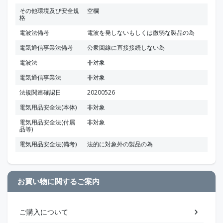
その他環境及び安全規
空欄
格
電波法備考
電波を発しないもしくは微弱な製品の為
電気通信事業法備考
公衆回線に直接接続しない為
電波法
非対象
電気通信事業法
非対象
法規関連確認日
20200526
電気用品安全法(本体)
非対象
電気用品安全法(付属
非対象
品等)
電気用品安全法(備考)
法的に対象外の製品の為
お買い物に関するご案内
ご購入について