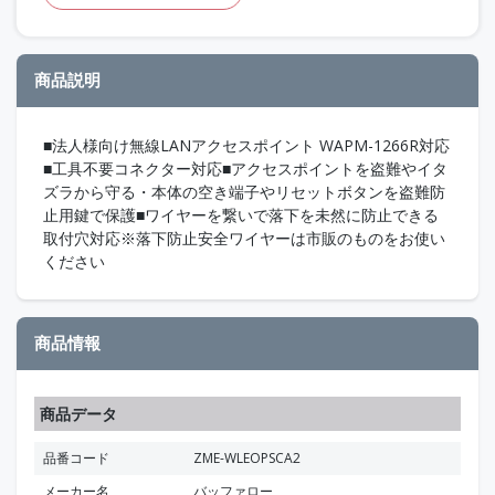
商品説明
■法人様向け無線LANアクセスポイント WAPM-1266R対応
■工具不要コネクター対応■アクセスポイントを盗難やイタ
ズラから守る・本体の空き端子やリセットボタンを盗難防
止用鍵で保護■ワイヤーを繋いで落下を未然に防止できる
取付穴対応※落下防止安全ワイヤーは市販のものをお使い
ください
商品情報
商品データ
品番コード
ZME-WLEOPSCA2
メーカー名
バッファロー