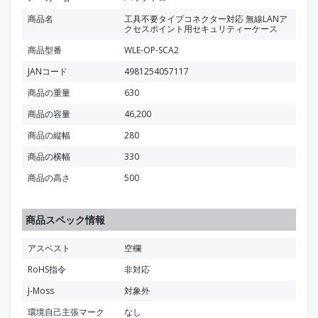
商品名
工具不要タイプコネクター対応 無線LANア
クセスポイント用セキュリティーケース
商品型番
WLE-OP-SCA2
JANコード
4981254057117
商品の重量
630
商品の容量
46,200
商品の縦幅
280
商品の横幅
330
商品の高さ
500
商品スペック情報
アスベスト
空欄
RoHS指令
非対応
J-Moss
対象外
環境自己主張マーク
なし