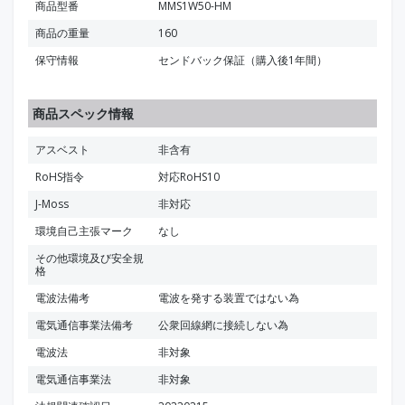
商品型番
MMS1W50-HM
商品の重量
160
保守情報
センドバック保証（購入後1年間）
商品スペック情報
アスベスト
非含有
RoHS指令
対応RoHS10
J-Moss
非対応
環境自己主張マーク
なし
その他環境及び安全規
格
電波法備考
電波を発する装置ではない為
電気通信事業法備考
公衆回線網に接続しない為
電波法
非対象
電気通信事業法
非対象