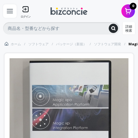
0
ログイン
詳細
検索
ホーム
ソフトウェア
パッケージ（新規）
ソフトウェア開発
Magic