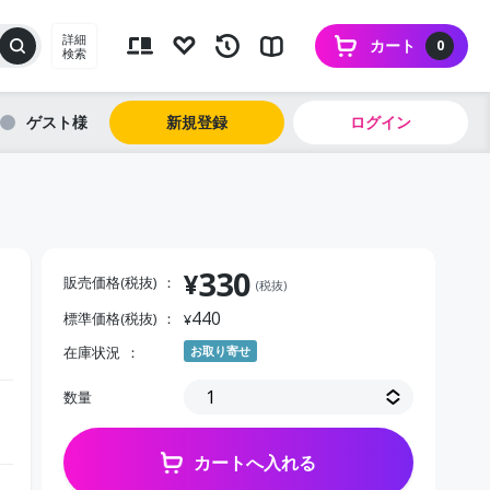
詳細
カート
0
検索
ゲスト
新規登録
ログイン
330
¥
販売価格(税抜)
(税抜)
440
標準価格(税抜)
¥
在庫状況
お取り寄せ
数量
カートへ入れる