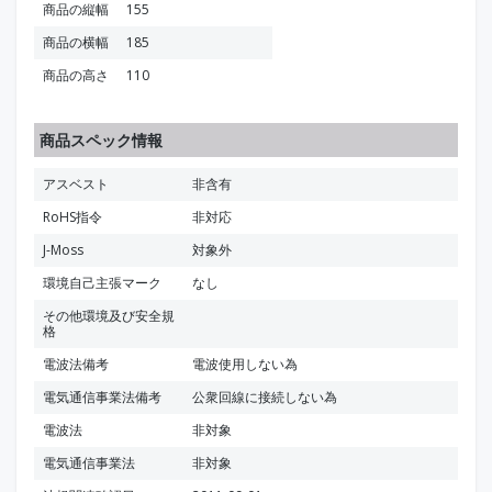
商品の縦幅
155
商品の横幅
185
商品の高さ
110
商品スペック情報
アスベスト
非含有
RoHS指令
非対応
J-Moss
対象外
環境自己主張マーク
なし
その他環境及び安全規
格
電波法備考
電波使用しない為
電気通信事業法備考
公衆回線に接続しない為
電波法
非対象
電気通信事業法
非対象