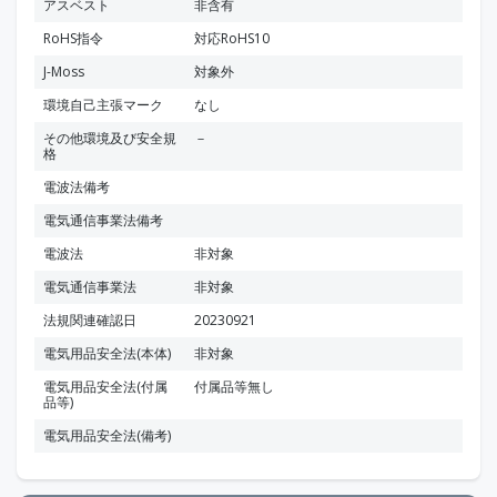
アスベスト
非含有
RoHS指令
対応RoHS10
J-Moss
対象外
環境自己主張マーク
なし
その他環境及び安全規
－
格
電波法備考
電気通信事業法備考
電波法
非対象
電気通信事業法
非対象
法規関連確認日
20230921
電気用品安全法(本体)
非対象
電気用品安全法(付属
付属品等無し
品等)
電気用品安全法(備考)