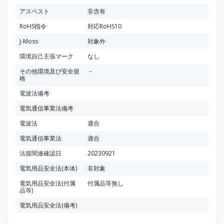
アスベスト
非含有
RoHS指令
対応RoHS10
J-Moss
対象外
環境自己主張マーク
なし
その他環境及び安全規
－
格
電波法備考
電気通信事業法備考
電波法
適合
電気通信事業法
適合
法規関連確認日
20230921
電気用品安全法(本体)
非対象
電気用品安全法(付属
付属品等無し
品等)
電気用品安全法(備考)