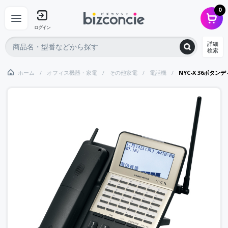
0
ログイン
詳細
検索
ホーム
オフィス機器・家電
その他家電
電話機
NYC-X 36ボタ