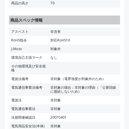
商品の高さ
70
商品スペック情報
アスベスト
非含有
RoHS指令
対応RoHS10
J-Moss
対象外
環境自己主張マーク
なし
その他環境及び安全規
格
電波法備考
非対象（電界強度が対象外のため）
電気通信事業法備考
非対象の場合：非対象の理由（「公衆回線
に接続しないため）
電波法
非対象
電気通信事業法
非対象
法規関連確認日
20070401
電気用品安全法(本体)
非対象