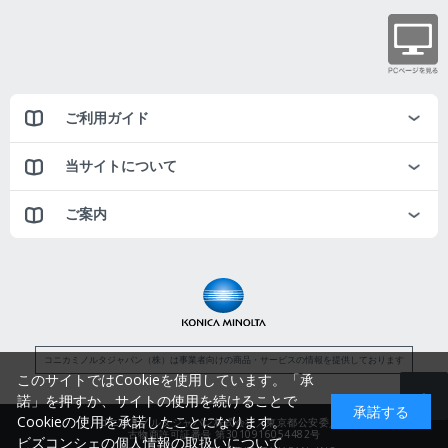
ご利用ガイド
当サイトについて
ご案内
コニカミノルタジャパン（株）は事業者向けの商品・サービスの情報を提供しております
このサイトではCookieを使用しています。「承
諾」を押すか、サイトの使用を続けることで
承諾する
Cookieの使用を承諾したことになります。
コニカミノルタジャパン株式会社／東京都公安委員会
古物商許可証番号 第3010916054482号
ビズコンシェの個人情報の取扱いについて