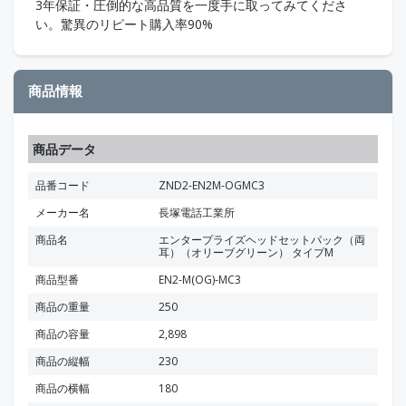
3年保証・圧倒的な高品質を一度手に取ってみてくださ
い。驚異のリピート購入率90%
商品情報
商品データ
品番コード
ZND2-EN2M-OGMC3
メーカー名
長塚電話工業所
商品名
エンタープライズヘッドセットパック（両
耳）（オリーブグリーン） タイプM
商品型番
EN2-M(OG)-MC3
商品の重量
250
商品の容量
2,898
商品の縦幅
230
商品の横幅
180