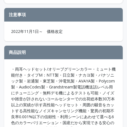
注意事項
2022年11月1日～ 価格改定
商品説明
・両耳ヘッドセット/オリーブグリーンカラー・ミュート機
能付き・タイプM：NTT製・日立製・ナカヨ製・パナソニ
ック製・岩通製・東芝製・沖電気製・AVAYA製・Polycom
製・AudioCodes製・Grandstream製電話機送話レベル用
にチューニング・無料デモ機によるテストも可能・ノイズ
や雑音が許されないコールセンターでの出荷総本数30万本
以上の実績が示す高性能ヘッドセット・周囲の騒音をカッ
トする高性能なノイズキャンセリング機能・驚異の初期不
良率0.001%以下の信頼性・利用シーンにあわせて選べる6
色のカラーバリエーション・国産だから実現できる安心の