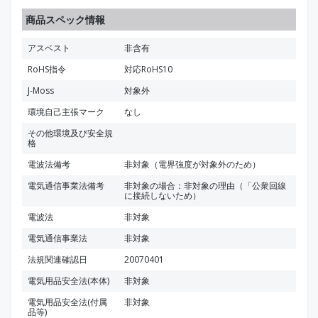
商品スペック情報
アスベスト
非含有
RoHS指令
対応RoHS10
J-Moss
対象外
環境自己主張マーク
なし
その他環境及び安全規
格
電波法備考
非対象（電界強度が対象外のため）
電気通信事業法備考
非対象の場合：非対象の理由（「公衆回線
に接続しないため）
電波法
非対象
電気通信事業法
非対象
法規関連確認日
20070401
電気用品安全法(本体)
非対象
電気用品安全法(付属
非対象
品等)