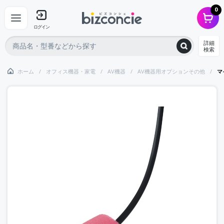
0
ログイン
詳細
検索
ホーム
オフィス機器・家電
AV機器
AV機器用オプションその他
マ