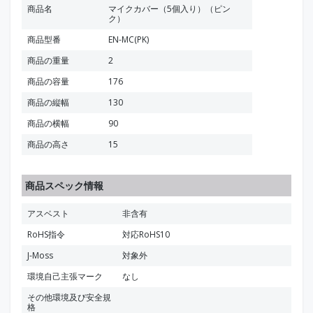
商品名
マイクカバー（5個入り）（ピン
ク）
商品型番
EN-MC(PK)
商品の重量
2
商品の容量
176
商品の縦幅
130
商品の横幅
90
商品の高さ
15
商品スペック情報
アスベスト
非含有
RoHS指令
対応RoHS10
J-Moss
対象外
環境自己主張マーク
なし
その他環境及び安全規
格