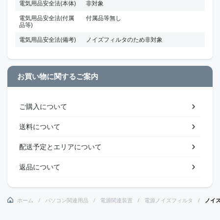
電気用品安全法(本体)
非対象
電気用品安全法(付属
付属品等無し
品等)
電気用品安全法(備考)
ノイズフィルタのため非対象
お買い物に関するご案内
ご購入について
送料について
配送予定とエリアについて
返品について
ホーム
パソコン関連用品
電源関連装置
電源ノイズフィルタ
ノイ