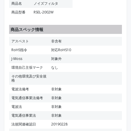
商品名
ノイズフィルタ
商品型番
RSEL-2002W
商品スペック情報
アスベスト
非含有
RoHS指令
対応RoHS10
J-Moss
対象外
環境自己主張マーク
なし
その他環境及び安全規
格
電波法備考
非対象
電気通信事業法備考
非対象
電波法
非対象
電気通信事業法
非対象
法規関連確認日
20190228