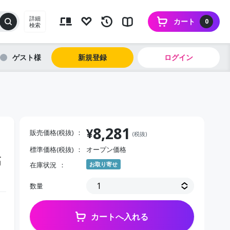
詳細
カート
0
検索
ゲスト
新規登録
ログイン
8,281
¥
販売価格(税抜)
(税抜)
標準価格(税抜)
オープン価格
高
在庫状況
お取り寄せ
数量
カートへ入れる