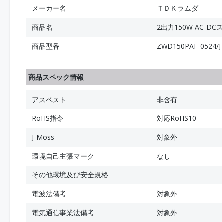
メーカー名
ＴＤＫラムダ
商品名
2出力150W AC-
商品型番
ZWD150PAF-0524/J
商品スペック情報
アスベスト
非含有
RoHS指令
対応RoHS10
J-Moss
対象外
環境自己主張マーク
なし
その他環境及び安全規格
電波法備考
対象外
電気通信事業法備考
対象外