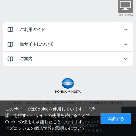
ご利用ガイド
当サイトについて
ご案内
コニカミノルタジャパン（株）は事業者向けの商品・サービスの情報を提供しております
このサイトではCookieを使用しています。「承
諾」を押すか、サイトの使用を続けることで
承諾する
Cookieの使用を承諾したことになります。
コニカミノルタジャパン株式会社／東京都公安委員会
古物商許可証番号 第3010916054482号
ビズコンシェの個人情報の取扱いについて
© 2014-2025 KONICA MINOLTA JAPAN, INC.