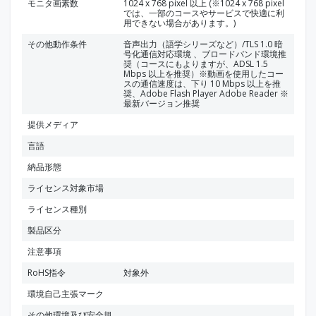
モニタ画素数
1024 x 768 pixel 以上 (※1024 x 768 pixel
では、一部のコースやサービスで快適に利
用できない場合があります。)
その他動作条件
音声出力（語学シリーズなど）/TLS 1.0 暗
号化通信対応環境 、ブロードバンド環境推
奨（コースにもよりますが、ADSL 1.5
Mbps 以上を推奨）※動画を使用したコー
スの通信速度は、下り 10 Mbps 以上を推
奨、Adobe Flash Player Adobe Reader ※
最新バージョン推奨
提供メディア
言語
納品形態
ライセンス対象市場
ライセンス種別
製品区分
注意事項
RoHS指令
対象外
環境自己主張マーク
その他環境及び安全規