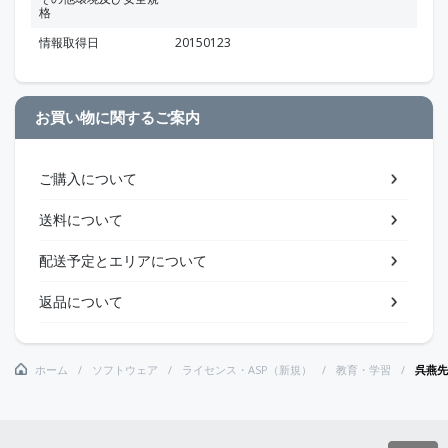
格
情報取得日
20150123
お買い物に関するご案内
ご購入について
送料について
配送予定とエリアについて
返品について
ホーム
ソフトウェア
ライセンス・ASP（新規）
教育・学習
呉燕先