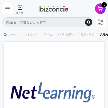
0
ログイン
詳細
検索
ホーム
ソフトウェア
ライセンス・ASP（新規）
教育・学習
呉燕先