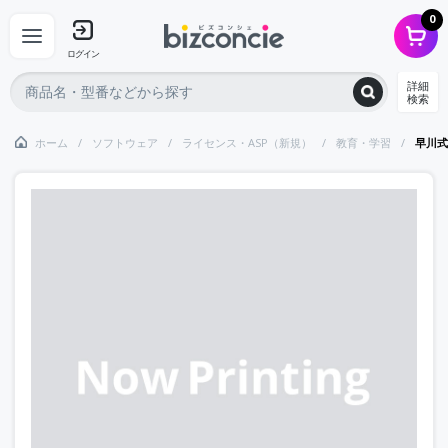
0
ログイン
詳細
検索
ホーム
ソフトウェア
ライセンス・ASP（新規）
教育・学習
早川式