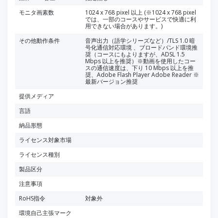
モニタ画素数
1024 x 768 pixel 以上 (※1024 x 768 pixel
では、一部のコースやサービスで快適に利
用できない場合があります。)
その他動作条件
音声出力（語学シリーズなど）/TLS 1.0 暗
号化通信対応環境 、ブロードバンド環境推
奨（コースにもよりますが、ADSL 1.5
Mbps 以上を推奨）※動画を使用したコー
スの通信速度は、下り 10 Mbps 以上を推
奨、Adobe Flash Player Adobe Reader ※
最新バージョン推奨
提供メディア
言語
納品形態
ライセンス対象市場
ライセンス種別
製品区分
注意事項
RoHS指令
対象外
環境自己主張マーク