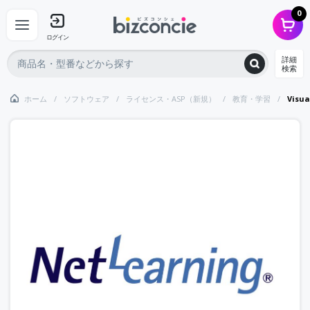
0
ログイン
詳細
検索
ホーム
ソフトウェア
ライセンス・ASP（新規）
教育・学習
Visu