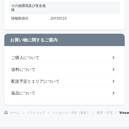
その他環境及び安全規
格
情報取得日
20150123
お買い物に関するご案内
ご購入について
送料について
配送予定とエリアについて
返品について
ホーム
ソフトウェア
ライセンス・ASP（新規）
教育・学習
Visu