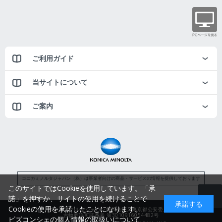
ご利用ガイド
当サイトについて
ご案内
コニカミノルタジャパン（株）は事業者向けの商品・サービスの情報を提供しております
このサイトではCookieを使用しています。「承
諾」を押すか、サイトの使用を続けることで
承諾する
Cookieの使用を承諾したことになります。
コニカミノルタジャパン株式会社／東京都公安委員会
古物商許可証番号 第3010916054482号
ビズコンシェの個人情報の取扱いについて