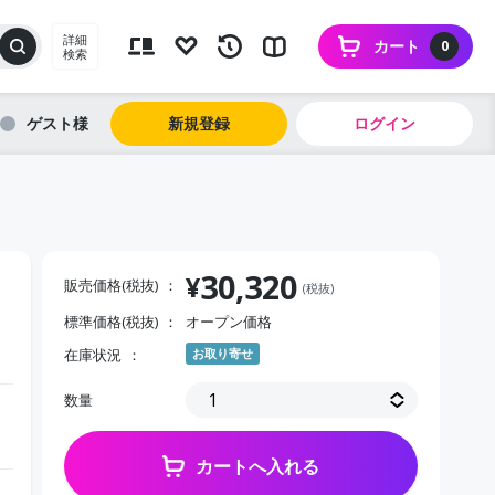
詳細
カート
0
検索
ゲスト
新規登録
ログイン
30,320
¥
販売価格(税抜)
(税抜)
標準価格(税抜)
オープン価格
在庫状況
お取り寄せ
数量
カートへ入れる