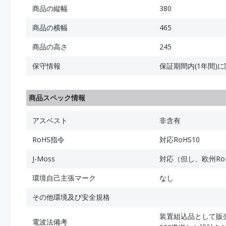
商品の縦幅
380
商品の横幅
465
商品の高さ
245
保守情報
保証期間内(1年間)
商品スペック情報
アスベスト
非含有
RoHS指令
対応RoHS10
J-Moss
対応（但し、欧州Ro
環境自己主張マーク
なし
その他環境及び安全規格
装置組込品として販
電波法備考