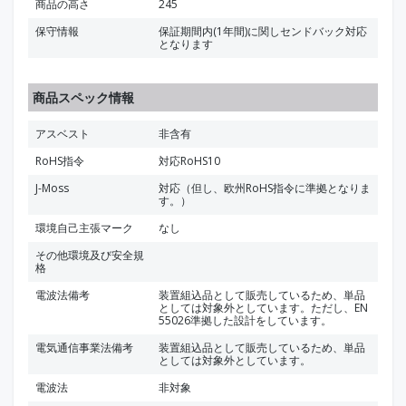
商品の高さ
245
保守情報
保証期間内(1年間)に関しセンドバック対応
となります
商品スペック情報
アスベスト
非含有
RoHS指令
対応RoHS10
J-Moss
対応（但し、欧州RoHS指令に準拠となりま
す。）
環境自己主張マーク
なし
その他環境及び安全規
格
電波法備考
装置組込品として販売しているため、単品
としては対象外としています。ただし、EN
55026準拠した設計をしています。
電気通信事業法備考
装置組込品として販売しているため、単品
としては対象外としています。
電波法
非対象