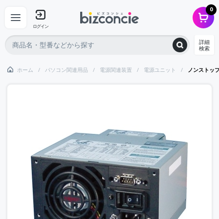
0
ログイン
詳細
検索
ホーム
パソコン関連用品
電源関連装置
電源ユニット
ノンストッ