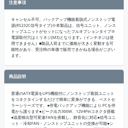
注意事項
キャンセル不可。バックアップ機能着脱式ノンストップ電
源(RS232C信号タイプ)※本製品は、信号ユニット、ノンス
トップユニットがセットになったフルオプションタイプ※
電源取付穴はミリネジ(M3)となります｡（インチネジは使
用できません）■製品入荷までに価格が大きく変動する可
能性があり、受注時の単価で販売できかねる場合がござい
ます。
商品説明
普通のATX電源をUPS機能付にノンストップ着脱ユニット
をコネクタインするだけで簡単に変身ができる、ベストセ
ラーシリーズです。●停電バックアップ機能により.PCを停
電から護ります●ピーク出力300W、12V4Pinコネクタ搭載
●温度検出型可変速FANを搭載し、静音化に対応●信号ユニ
ット・冷却FAN・ノンストップユニットの交換が可能●シ