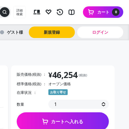
詳細
カート
0
検索
ゲスト
新規登録
ログイン
46,254
¥
販売価格(税抜)
(税抜)
標準価格(税抜)
オープン価格
在庫状況
お取り寄せ
数量
カートへ入れる