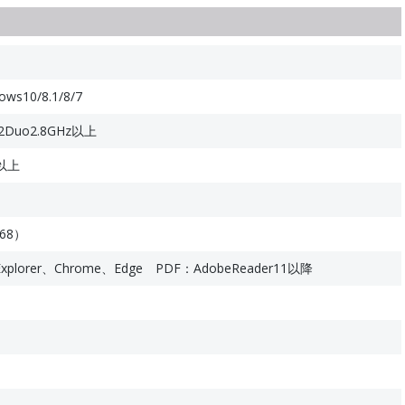
10/8.1/8/7
Duo2.8GHz以上
以上
68）
Explorer、Chrome、Edge PDF：AdobeReader11以降