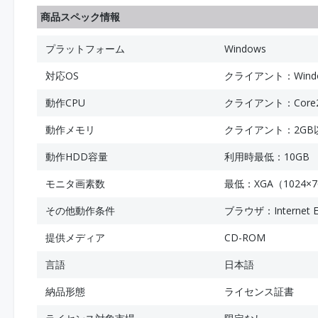
商品スペック情報
プラットフォーム
Windows
対応OS
クライアント：Windows
動作CPU
クライアント：Core2
動作メモリ
クライアント：2GB
動作HDD容量
利用時最低：10GB
モニタ画素数
最低：XGA（1024×7
その他動作条件
ブラウザ：Internet 
提供メディア
CD-ROM
言語
日本語
納品形態
ライセンス証書