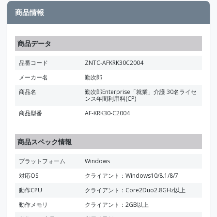
商品情報
商品データ
品番コード
ZNTC-AFKRK30C2004
メーカー名
勤次郎
商品名
勤次郎Enterprise「就業」介護 30名ライセ
ンス年間利用料(CP)
商品型番
AF-KRK30-C2004
商品スペック情報
プラットフォーム
Windows
対応OS
クライアント：Windows10/8.1/8/7
動作CPU
クライアント：Core2Duo2.8GHz以上
動作メモリ
クライアント：2GB以上