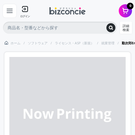
0
ログイン
詳細
検索
ホーム
ソフトウェア
ライセンス・ASP（新規）
就業管理
勤次郎En