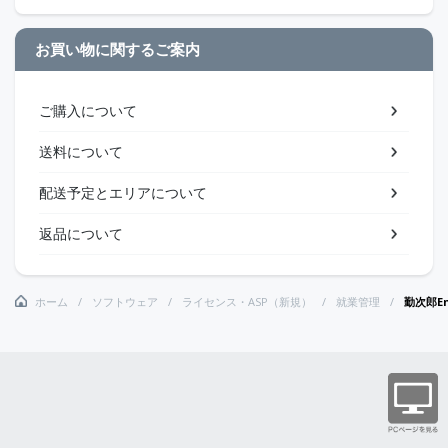
お買い物に関するご案内
ご購入について
送料について
配送予定とエリアについて
返品について
ホーム
ソフトウェア
ライセンス・ASP（新規）
就業管理
勤次郎En