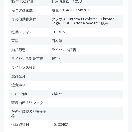
動作HDD容量
利用時最低：10GB
モニタ画素数
最低：XGA（1024×768）
その他動作条件
ブラウザ：Internet Explorer、Chrome、
Edge PDF：AdobeReader11以降
提供メディア
CD-ROM
言語
日本語
納品形態
ライセンス証書
ライセンス対象市場
限定なし
ライセンス種別
製品区分
注意事項
RoHS指令
対象外
環境自己主張マーク
その他環境及び安全規
格
情報取得日
20200402