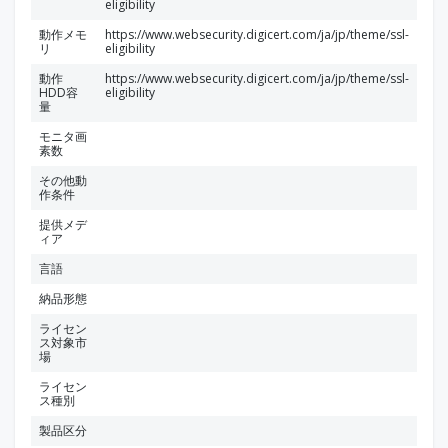
eligibility
動作メモ
https://www.websecurity.digicert.com/ja/jp/theme/ssl-
リ
eligibility
動作
https://www.websecurity.digicert.com/ja/jp/theme/ssl-
HDD容
eligibility
量
モニタ画
素数
その他動
作条件
提供メデ
ィア
言語
納品形態
ライセン
ス対象市
場
ライセン
ス種別
製品区分