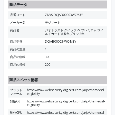
商品データ
品番コード
ZNVS-DCJAB00003WCM3Y
メーカー名
デジサート
商品名
ジオトラスト クイックSSLプレミアム ワイ
ルドカード複数年プラン 3年
商品型番
DCJAB00003-WC-M3Y
商品の重量
1
商品の縦幅
300
商品の横幅
200
商品スペック情報
プラット
https://www.websecurity.digicert.com/ja/jp/theme/ssl-
フォーム
eligibility
対応OS
https://www.websecurity.digicert.com/ja/jp/theme/ssl-
eligibility
動作CPU
https://www.websecurity.digicert.com/ja/jp/theme/ssl-