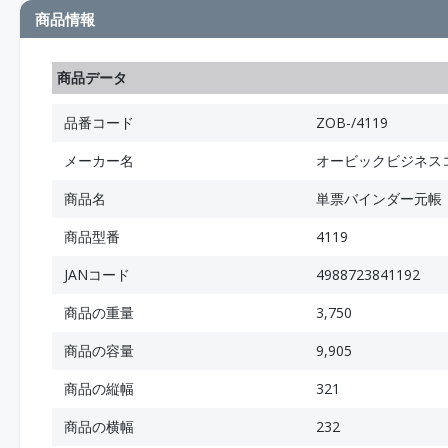
商品情報
商品データ
品番コード
ZOB-/4119
メーカー名
オービックビジネス
商品名
単票バインダー元帳
商品型番
4119
JANコード
4988723841192
商品の重量
3,750
商品の容量
9,905
商品の縦幅
321
商品の横幅
232