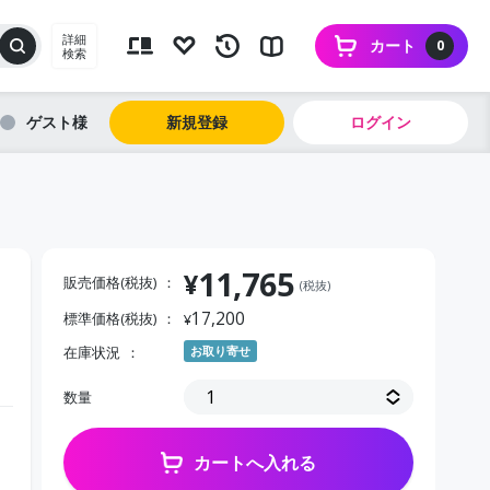
詳細
カート
0
検索
ゲスト
新規登録
ログイン
11,765
¥
販売価格(税抜)
(税抜)
17,200
標準価格(税抜)
¥
在庫状況
お取り寄せ
数量
カートへ入れる