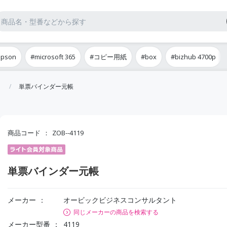
epson
#microsoft 365
#コピー用紙
#box
#bizhub 4700p
単票バインダー元帳
商品コード
ZOB--4119
単票バインダー元帳
メーカー
オービックビジネスコンサルタント
同じメーカーの商品を検索する
メーカー型番
4119