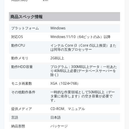
商品スペック情報
プラットフォーム
Windows
対応OS
Windows 11/10（64ビットのみ）以降
動作CPU
インテル Core i3（Core i5以上推奨）また
は同等の互換プロセッサー
動作メモリ
2GB以上
動作HDD容量
プログラム：300MB以上データ：一社あた
り40MB以上必要(データベースサーバーを
除く)
モニタ画素数
XGA（1024×768）
その他動作条件
一時的な作業領域として50MB以上（デー
タ量に依存します）の空き容量が必要で
す。
提供メディア
CD-ROM、マニュアル
言語
日本語
納品形態
パッケージ