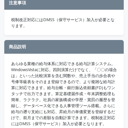
注意事項
税制改正対応にはDMSS（保守サービス）加入が必要とな
ります。
商品説明
あらゆる業種の給与体系に対応できる給与計算システム。
WindowsVistaに対応。四則演算だけでなく、「〇〇の場合
は」といった比較演算を含む関数や、売上手当の歩合表や
号俸等級表をそのまま登録できるので、より複雑な給与計
算に対応できます。給与台帳・銀行振込依頼書(FD)もワン
タッチで出力できます。算定基礎届作成・年末調整処理も
簡単、ラクラク。社員の家族構成や学歴・賞罰の履歴を登
録し、データベース化できる人事管理ツール搭載。さらに
給与の遡り支給にも対応、昇給月の単価変更を登録するだ
けで、前月までの差額を自動計算できます。税制改正対応
にはDMSS（保守サービス）加入が必要となります。