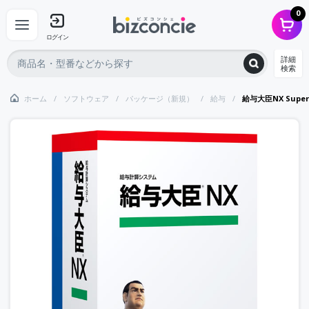
0
ログイン
詳細
検索
ホーム
ソフトウェア
パッケージ（新規）
給与
給与大臣NX Sup