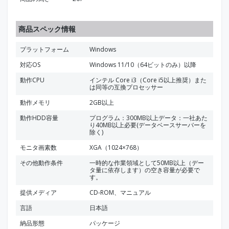
商品スペック情報
プラットフォーム
Windows
対応OS
Windows 11/10（64ビットのみ）以降
動作CPU
インテル Core i3（Core i5以上推奨）また
は同等の互換プロセッサー
動作メモリ
2GB以上
動作HDD容量
プログラム：300MB以上データ：一社あた
り40MB以上必要(データベースサーバーを
除く)
モニタ画素数
XGA（1024×768）
その他動作条件
一時的な作業領域として50MB以上（デー
タ量に依存します）の空き容量が必要で
す。
提供メディア
CD-ROM、マニュアル
言語
日本語
納品形態
パッケージ