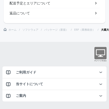
配送予定とエリアについて
返品について
ホーム
ソフトウェア
パッケージ（新規）
ERP（業務統合）
大蔵大
ご利用ガイド
当サイトについて
ご案内