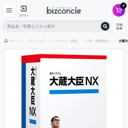
0
ログイン
詳細
検索
ホーム
ソフトウェア
パッケージ（新規）
ERP（業務統合）
大蔵大