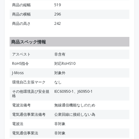
商品の縦幅
519
商品の横幅
296
商品の高さ
242
商品スペック情報
アスベスト
非含有
RoHS指令
対応RoHS10
J-Moss
対象外
環境自己主張マーク
なし
その他環境及び安全規
IEC60950-1、J60950-1
格
電波法備考
無線通信機能なしのため
電気通信事業法備考
公衆回線に接続しない為
電波法
非対象
電気通信事業法
非対象