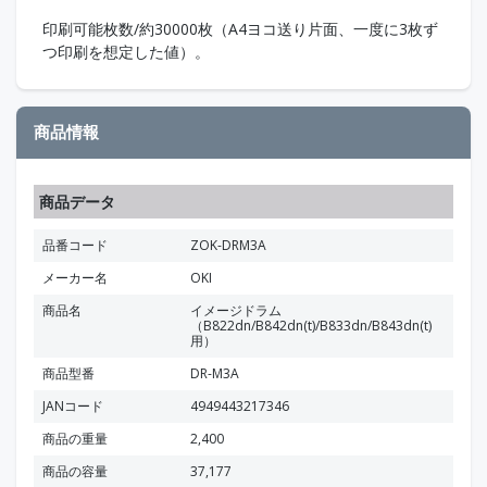
印刷可能枚数/約30000枚（A4ヨコ送り片面、一度に3枚ず
つ印刷を想定した値）。
商品情報
商品データ
品番コード
ZOK-DRM3A
メーカー名
OKI
商品名
イメージドラム
（B822dn/B842dn(t)/B833dn/B843dn(t)
用）
商品型番
DR-M3A
JANコード
4949443217346
商品の重量
2,400
商品の容量
37,177