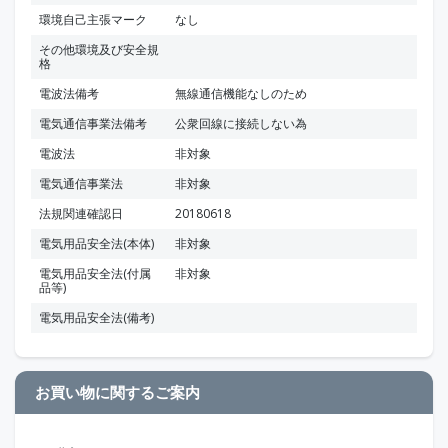
環境自己主張マーク
なし
その他環境及び安全規
格
電波法備考
無線通信機能なしのため
電気通信事業法備考
公衆回線に接続しない為
電波法
非対象
電気通信事業法
非対象
法規関連確認日
20180618
電気用品安全法(本体)
非対象
電気用品安全法(付属
非対象
品等)
電気用品安全法(備考)
お買い物に関するご案内