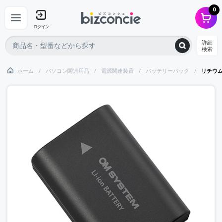
0
ログイン
詳細
検索
ホーム
パソコン関連用品
電源関連装置
バッテリーパック
リチウ